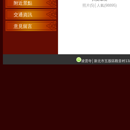
附近景點
照片(5)│人氣(98895)
交通資訊
意見留言
凌雲寺│新北市五股區觀音村13鄰凌